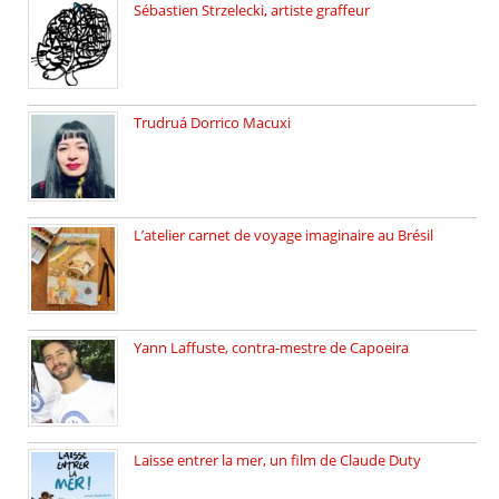
Sébastien Strzelecki, artiste graffeur
Sébastien Strzelecki est un artiste […]
Trudruá Dorrico Macuxi
Autrice, docteure en littérature, […]
L’atelier carnet de voyage imaginaire au Brésil
Faites vos bagages… destination: Brésil […]
Yann Laffuste, contra-mestre de Capoeira
On pratique la Capoeira dans […]
Laisse entrer la mer, un film de Claude Duty
19 octobre 2025, nous recevons […]