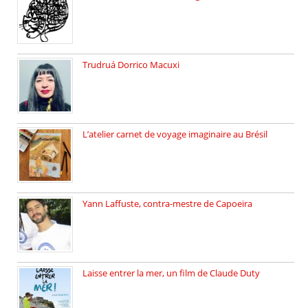
Sébastien Strzelecki est un artiste […]
Trudruá Dorrico Macuxi
Autrice, docteure en littérature, […]
L’atelier carnet de voyage imaginaire au Brésil
Faites vos bagages… destination: Brésil […]
Yann Laffuste, contra-mestre de Capoeira
On pratique la Capoeira dans […]
Laisse entrer la mer, un film de Claude Duty
19 octobre 2025, nous recevons […]