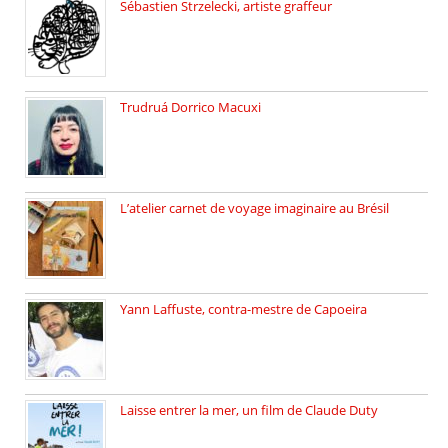
Sébastien Strzelecki, artiste graffeur
Sébastien Strzelecki est un artiste […]
Trudruá Dorrico Macuxi
Autrice, docteure en littérature, […]
L’atelier carnet de voyage imaginaire au Brésil
Faites vos bagages… destination: Brésil […]
Yann Laffuste, contra-mestre de Capoeira
On pratique la Capoeira dans […]
Laisse entrer la mer, un film de Claude Duty
19 octobre 2025, nous recevons […]