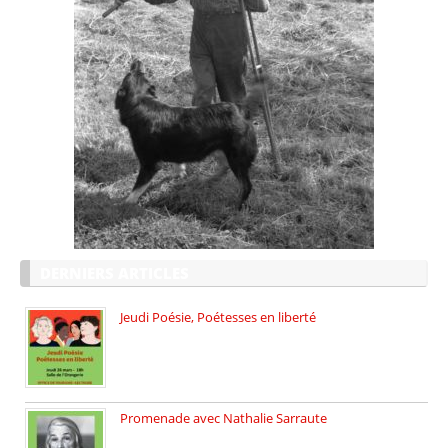
DERNIERS ARTICLES
Jeudi Poésie, Poétesses en liberté
Jeudi Poésie particulier, avec une […]
Promenade avec Nathalie Sarraute
Dimanche 8 mars 2026 Carte […]