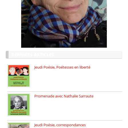
DERNIERS ARTICLES
Jeudi Poésie, Poétesses en liberté
Jeudi Poésie particulier, avec une […]
Promenade avec Nathalie Sarraute
Dimanche 8 mars 2026 Carte […]
Jeudi Poésie, correspondances