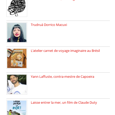
Sébastien Strzelecki est un artiste […]
Trudruá Dorrico Macuxi
Autrice, docteure en littérature, […]
L’atelier carnet de voyage imaginaire au Brésil
Faites vos bagages… destination: Brésil […]
Yann Laffuste, contra-mestre de Capoeira
On pratique la Capoeira dans […]
Laisse entrer la mer, un film de Claude Duty
19 octobre 2025, nous recevons […]