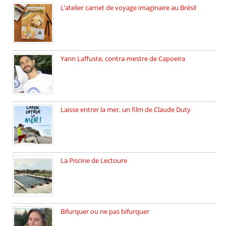
L’atelier carnet de voyage imaginaire au Brésil
Faites vos bagages… destination: Brésil […]
Yann Laffuste, contra-mestre de Capoeira
On pratique la Capoeira dans […]
Laisse entrer la mer, un film de Claude Duty
19 octobre 2025, nous recevons […]
La Piscine de Lectoure
La Piscine de Lectoure inaugurée […]
Bifurquer ou ne pas bifurquer
Rencontre avec Solène Lemichez, ingénieure […]