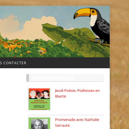
S CONTACTER
DERNIERS ARTICLES
Jeudi Poésie, Poétesses en
liberté
Jeudi Poésie particulier, avec
une […]
Promenade avec Nathalie
Sarraute