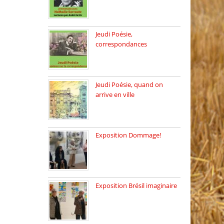
Dimanche 8 mars 2026 Carte
[…]
Jeudi Poésie,
correspondances
Jeudi 26 février, c’est poésie
[…]
Jeudi Poésie, quand on
arrive en ville
le 29 janvier c’est Jeudi […]
Exposition Dommage!
affaires de familles Lectures
autour […]
Exposition Brésil imaginaire
Vernissage de l’exposition
de la […]