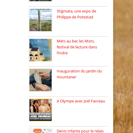
Stigmata, une expo de
Philippe de Potestad
Juillet 2025, l’architecte et
photographe […]
Mets au bec les Mots,
festival de lecture dans
l’Indre
Juillet 2025, Méobecq, petite
commune […]
Inauguration du jardin du
Hountaner
Vendredi 6 juin 2025, nous
[…]
A Olympe avec Joël Favreau
Dimanche 18 mai 2025 nous
[…]
Denis Infante pour le relais