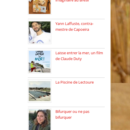
imaginaire au Brésil
Faites vos bagages…
destination: Brésil […]
Yann Laffuste, contra-
mestre de Capoeira
On pratique la Capoeira
dans […]
Laisse entrer la mer, un film
de Claude Duty
19 octobre 2025, nous
recevons […]
La Piscine de Lectoure
La Piscine de Lectoure
inaugurée […]
Bifurquer ou ne pas
bifurquer
Rencontre avec Solène
Lemichez, ingénieure […]