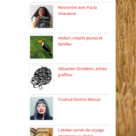
Rencontre avec Paula
Anacaona
Samedi 29 novembre, à
17h30, […]
Ateliers créatifs jeunes et
familles
3 ateliers destinés aux
jeunes […]
Sébastien Strzelecki, artiste
graffeur
Sébastien Strzelecki est un
artiste […]
Trudruá Dorrico Macuxi
Autrice, docteure en
littérature, […]
L’atelier carnet de voyage