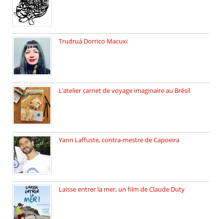
Sébastien Strzelecki est un artiste […]
Trudruá Dorrico Macuxi
Autrice, docteure en littérature, […]
L’atelier carnet de voyage imaginaire au Brésil
Faites vos bagages… destination: Brésil […]
Yann Laffuste, contra-mestre de Capoeira
On pratique la Capoeira dans […]
Laisse entrer la mer, un film de Claude Duty
19 octobre 2025, nous recevons […]