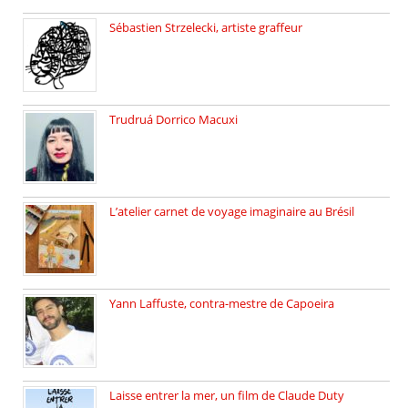
Sébastien Strzelecki, artiste graffeur
Sébastien Strzelecki est un artiste […]
Trudruá Dorrico Macuxi
Autrice, docteure en littérature, […]
L’atelier carnet de voyage imaginaire au Brésil
Faites vos bagages… destination: Brésil […]
Yann Laffuste, contra-mestre de Capoeira
On pratique la Capoeira dans […]
Laisse entrer la mer, un film de Claude Duty