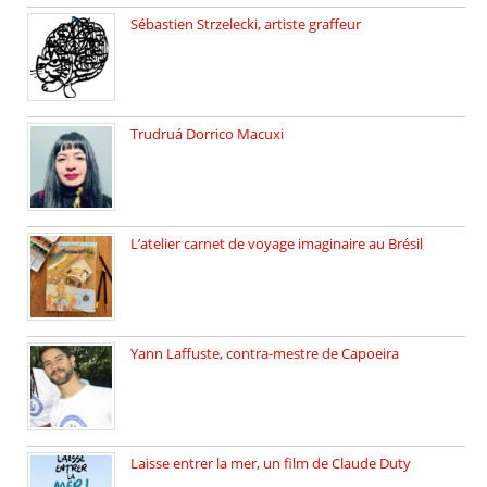
Sébastien Strzelecki, artiste graffeur
Sébastien Strzelecki est un artiste […]
Trudruá Dorrico Macuxi
Autrice, docteure en littérature, […]
L’atelier carnet de voyage imaginaire au Brésil
Faites vos bagages… destination: Brésil […]
Yann Laffuste, contra-mestre de Capoeira
On pratique la Capoeira dans […]
Laisse entrer la mer, un film de Claude Duty
19 octobre 2025, nous recevons […]